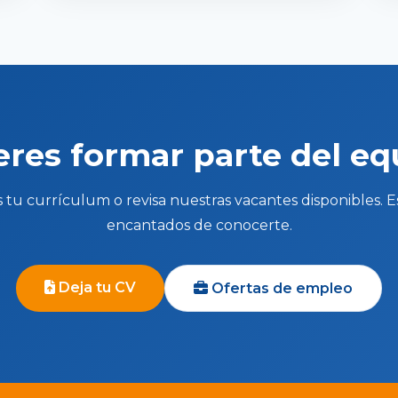
eres formar parte del eq
 tu currículum o revisa nuestras vacantes disponibles. 
encantados de conocerte.
Deja tu CV
Ofertas de empleo