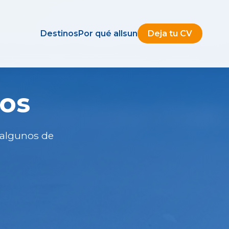
Destinos
Por qué allsun
Deja tu CV
ros
 algunos de