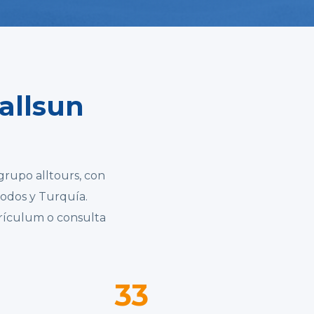
allsun
grupo alltours, con
hodos y Turquía.
rrículum o consulta
33