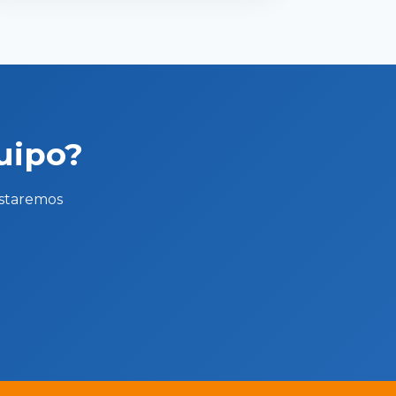
uipo?
Estaremos