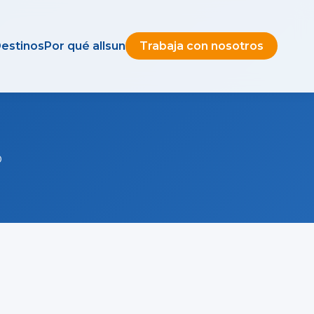
estinos
Por qué allsun
Trabaja con nosotros
D