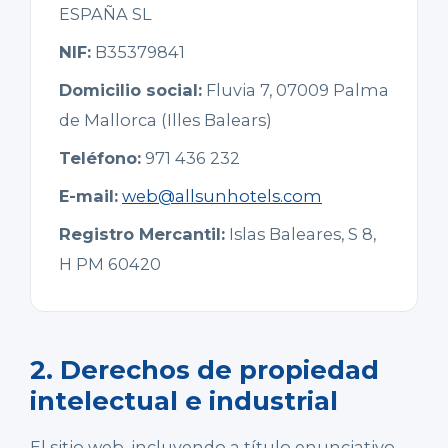
ESPAÑA SL
NIF:
B35379841
Domicilio social:
Fluvia 7, 07009 Palma
de Mallorca (Illes Balears)
Teléfono:
971 436 232
E-mail:
web@allsunhotels.com
Registro Mercantil:
Islas Baleares, S 8,
H PM 60420
2. Derechos de propiedad
intelectual e industrial
El sitio web, incluyendo a título enunciativo